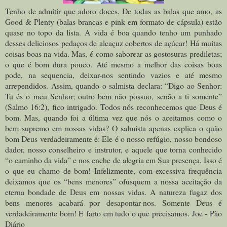
Tenho de admitir que adoro doces. De todas as balas que amo, as
Good & Plenty (balas brancas e pink em formato de cápsula) estão
quase no topo da lista. A vida é boa quando tenho um punhado
desses deliciosos pedaços de alcaçuz cobertos de açúcar! Há muitas
coisas boas na vida. Mas, é como saborear as gostosuras prediletas;
o que é bom dura pouco. Até mesmo a melhor das coisas boas
pode, na sequencia, deixar-nos sentindo vazios e até mesmo
arrependidos. Assim, quando o salmista declara: “Digo ao Senhor:
Tu és o meu Senhor; outro bem não possuo, senão a ti somente”
(Salmo 16:2), fico intrigado. Todos nós reconhecemos que Deus é
bom. Mas, quando foi a última vez que nós o aceitamos como o
bem supremo em nossas vidas? O salmista apenas explica o quão
bom Deus verdadeiramente é: Ele é o nosso refúgio, nosso bondoso
dador, nosso conselheiro e instrutor, e aquele que torna conhecido
“o caminho da vida” e nos enche de alegria em Sua presença. Isso é
o que eu chamo de bom! Infelizmente, com excessiva frequência
deixamos que os “bens menores” ofusquem a nossa aceitação da
eterna bondade de Deus em nossas vidas. A natureza fugaz dos
bens menores acabará por desapontar-nos. Somente Deus é
verdadeiramente bom! E farto em tudo o que precisamos. Joe - Pão
Diário