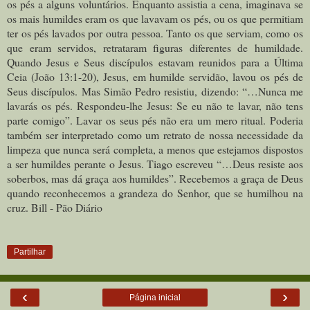
os pés a alguns voluntários. Enquanto assistia a cena, imaginava se
os mais humildes eram os que lavavam os pés, ou os que permitiam
ter os pés lavados por outra pessoa. Tanto os que serviam, como os
que eram servidos, retrataram figuras diferentes de humildade.
Quando Jesus e Seus discípulos estavam reunidos para a Última
Ceia (João 13:1-20), Jesus, em humilde servidão, lavou os pés de
Seus discípulos. Mas Simão Pedro resistiu, dizendo: “…Nunca me
lavarás os pés. Respondeu-lhe Jesus: Se eu não te lavar, não tens
parte comigo”. Lavar os seus pés não era um mero ritual. Poderia
também ser interpretado como um retrato de nossa necessidade da
limpeza que nunca será completa, a menos que estejamos dispostos
a ser humildes perante o Jesus. Tiago escreveu “…Deus resiste aos
soberbos, mas dá graça aos humildes”. Recebemos a graça de Deus
quando reconhecemos a grandeza do Senhor, que se humilhou na
cruz. Bill - Pão Diário
Partilhar
‹
›
Página inicial