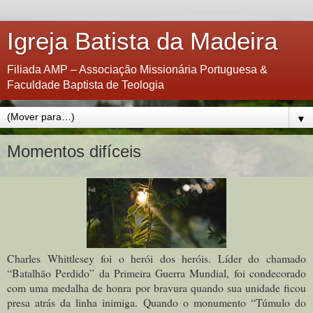
Igreja Batista da Madeira
Filiada AMP – Associação Missionária Portuguesa &
Faculdade Baptista de Teologia
▼
Momentos difíceis
Charles Whittlesey foi o herói dos heróis. Líder do chamado
“Batalhão Perdido” da Primeira Guerra Mundial, foi condecorado
com uma medalha de honra por bravura quando sua unidade ficou
presa atrás da linha inimiga. Quando o monumento “Túmulo do