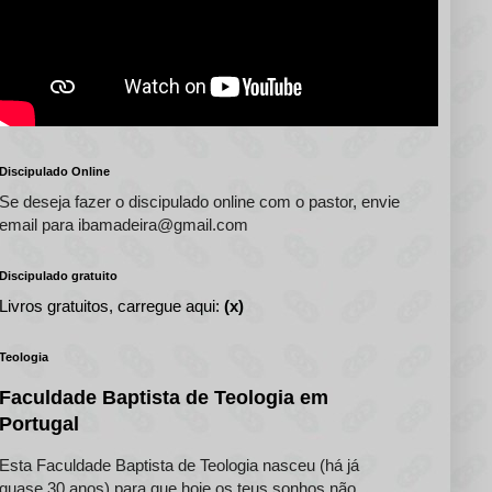
Discipulado Online
Se deseja fazer o discipulado online com o pastor, envie
email para ibamadeira@gmail.com
Discipulado gratuito
Livros gratuitos, carregue aqui:
(x)
Teologia
Faculdade Baptista de Teologia em
Portugal
Esta Faculdade Baptista de Teologia nasceu (há já
quase 30 anos) para que hoje os teus sonhos não