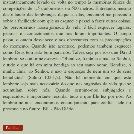
instantaneamente levado de volta no tempo às memórias felizes de
competições de 1,5 quilômetros ou 500 metros. Entretanto, mesmo
desfrutando das lembranças daqueles dias, encontrei-me pensando
sobre a facilidade com que as esqueci e passei a fazer outras coisas.
Ao percorrermos nossa jornada da vida, é fácil esquecer lugares,
pessoas e acontecimentos que nos foram importantes. O tempo
passa, o ontem desvanece e nos obcecamos com as preocupações
do momento. Quando isto acontece, podemos também esquecer
como Deus tem sido bom para nós. Talvez seja por isso que David
lembrou-se conforme escrevia: “Bendize, ó minha alma, ao Senhor,
e tudo o que há em mim bendiga ao seu santo nome. Bendize, ó
minha alma, ao Senhor, e não te esqueças de nem um só de seus
benefícios” (Salmo 103:1,2).
Não há momento em que este
lembrete seja mais necessário do que nas angústias da vida que se
acumulam sobre nós. Quando sentimo-nos subjugados e
esquecidos, é importante recordar tudo o que Ele fez por nós. Ao
lembrarmo-nos, encontramos encorajamento para confiar nele no
presente e no futuro. Bill - Pão Diário
Partilhar