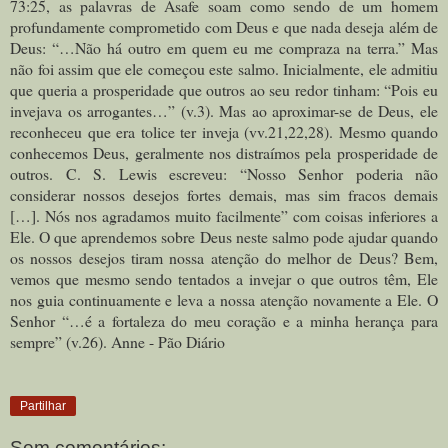
73:25, as palavras de Asafe soam como sendo de um homem
profundamente comprometido com Deus e que nada deseja além de
Deus: “…Não há outro em quem eu me compraza na terra.” Mas
não foi assim que ele começou este salmo. Inicialmente, ele admitiu
que queria a prosperidade que outros ao seu redor tinham: “Pois eu
invejava os arrogantes…” (v.3). Mas ao aproximar-se de Deus, ele
reconheceu que era tolice ter inveja (vv.21,22,28). Mesmo quando
conhecemos Deus, geralmente nos distraímos pela prosperidade de
outros. C. S. Lewis escreveu: “Nosso Senhor poderia não
considerar nossos desejos fortes demais, mas sim fracos demais
[…]. Nós nos agradamos muito facilmente” com coisas inferiores a
Ele. O que aprendemos sobre Deus neste salmo pode ajudar quando
os nossos desejos tiram nossa atenção do melhor de Deus? Bem,
vemos que mesmo sendo tentados a invejar o que outros têm, Ele
nos guia continuamente e leva a nossa atenção novamente a Ele. O
Senhor “…é a fortaleza do meu coração e a minha herança para
sempre” (v.26). Anne - Pão Diário
Partilhar
Sem comentários: