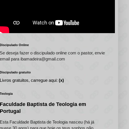
Discipulado Online
Se deseja fazer o discipulado online com o pastor, envie
email para ibamadeira@gmail.com
Discipulado gratuito
Livros gratuitos, carregue aqui:
(x)
Teologia
Faculdade Baptista de Teologia em
Portugal
Esta Faculdade Baptista de Teologia nasceu (há já
quase 30 anos) para que hoje os teus sonhos não