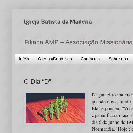
Igreja Batista da Madeira
Filiada AMP – Associação Missionária
Início
Ofertas/Donativos
Contactos
Sobre nós
O Dia “D”
Perguntei recentemen
quando nossa famíli
Ela respondeu, “Voc
e papai ficaram acor
dia 6 de junho de 19
Normandia.” Hoje é o