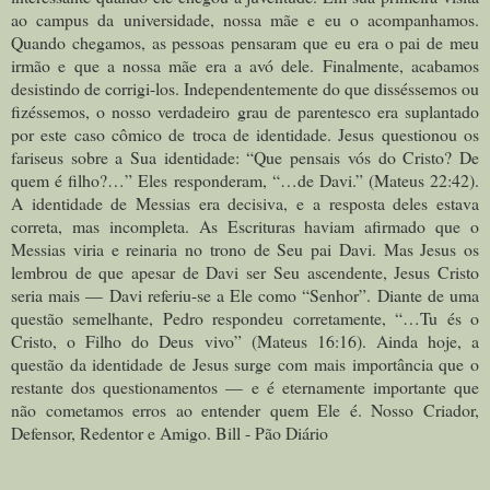
ao campus da universidade, nossa mãe e eu o acompanhamos.
Quando chegamos, as pessoas pensaram que eu era o pai de meu
irmão e que a nossa mãe era a avó dele. Finalmente, acabamos
desistindo de corrigi-los. Independentemente do que disséssemos ou
fizéssemos, o nosso verdadeiro grau de parentesco era suplantado
por este caso cômico de troca de identidade. Jesus questionou os
fariseus sobre a Sua identidade: “Que pensais vós do Cristo? De
quem é filho?…” Eles responderam, “…de Davi.” (Mateus 22:42).
A identidade de Messias era decisiva, e a resposta deles estava
correta, mas incompleta. As Escrituras haviam afirmado que o
Messias viria e reinaria no trono de Seu pai Davi. Mas Jesus os
lembrou de que apesar de Davi ser Seu ascendente, Jesus Cristo
seria mais — Davi referiu-se a Ele como “Senhor”. Diante de uma
questão semelhante, Pedro respondeu corretamente, “…Tu és o
Cristo, o Filho do Deus vivo” (Mateus 16:16). Ainda hoje, a
questão da identidade de Jesus surge com mais importância que o
restante dos questionamentos — e é eternamente importante que
não cometamos erros ao entender quem Ele é. Nosso Criador,
Defensor, Redentor e Amigo. Bill - Pão Diário