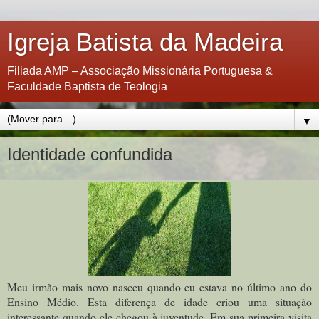
Igreja Batista da Madeira
Filiada AMP – Associação Missionária Portuguesa &
Faculdade Baptista de Teologia
▼
Identidade confundida
Meu irmão mais novo nasceu quando eu estava no último ano do
Ensino Médio. Esta diferença de idade criou uma situação
interessante quando ele chegou à juventude. Em sua primeira visita