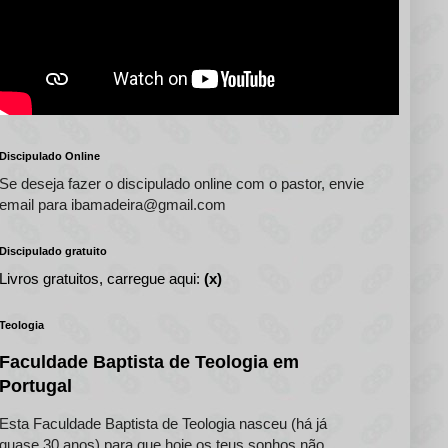
Discipulado Online
Se deseja fazer o discipulado online com o pastor, envie
email para ibamadeira@gmail.com
Discipulado gratuito
Livros gratuitos, carregue aqui:
(x)
Teologia
Faculdade Baptista de Teologia em
Portugal
Esta Faculdade Baptista de Teologia nasceu (há já
quase 30 anos) para que hoje os teus sonhos não