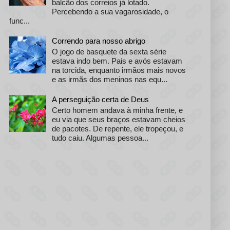
balcão dos correios já lotado.
Percebendo a sua vagarosidade, o
func...
Correndo para nosso abrigo
O jogo de basquete da sexta série
estava indo bem. Pais e avós estavam
na torcida, enquanto irmãos mais novos
e as irmãs dos meninos nas equ...
A perseguição certa de Deus
Certo homem andava à minha frente, e
eu via que seus braços estavam cheios
de pacotes. De repente, ele tropeçou, e
tudo caiu. Algumas pessoa...