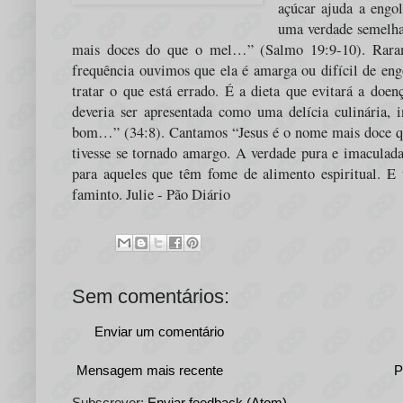
açúcar ajuda a engo
uma verdade semelha
mais doces do que o mel…” (Salmo 19:9-10). Rara
frequência ouvimos que ela é amarga ou difícil de en
tratar o que está errado. É a dieta que evitará a doe
deveria ser apresentada como uma delícia culinária,
bom…” (34:8). Cantamos “Jesus é o nome mais doce qu
tivesse se tornado amargo. A verdade pura e imaculada
para aqueles que têm fome de alimento espiritual. E
faminto. Julie - Pão Diário
Sem comentários:
Enviar um comentário
Mensagem mais recente
P
Subscrever:
Enviar feedback (Atom)