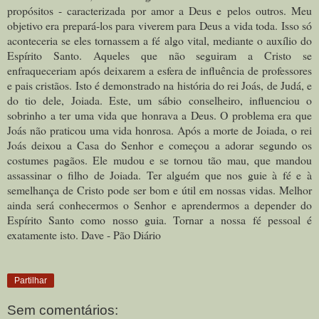
propósitos - caracterizada por amor a Deus e pelos outros. Meu
objetivo era prepará-los para viverem para Deus a vida toda. Isso só
aconteceria se eles tornassem a fé algo vital, mediante o auxílio do
Espírito Santo. Aqueles que não seguiram a Cristo se
enfraqueceriam após deixarem a esfera de influência de professores
e pais cristãos. Isto é demonstrado na história do rei Joás, de Judá, e
do tio dele, Joiada. Este, um sábio conselheiro, influenciou o
sobrinho a ter uma vida que honrava a Deus. O problema era que
Joás não praticou uma vida honrosa. Após a morte de Joiada, o rei
Joás deixou a Casa do Senhor e começou a adorar segundo os
costumes pagãos. Ele mudou e se tornou tão mau, que mandou
assassinar o filho de Joiada. Ter alguém que nos guie à fé e à
semelhança de Cristo pode ser bom e útil em nossas vidas. Melhor
ainda será conhecermos o Senhor e aprendermos a depender do
Espírito Santo como nosso guia. Tornar a nossa fé pessoal é
exatamente isto. Dave - Pão Diário
Partilhar
Sem comentários: