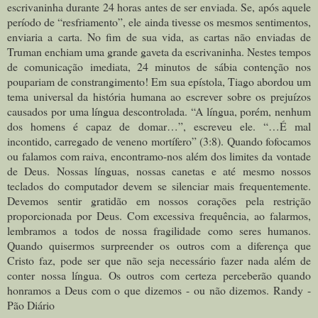
escrivaninha durante 24 horas antes de ser enviada. Se, após aquele
período de “resfriamento”, ele ainda tivesse os mesmos sentimentos,
enviaria a carta. No fim de sua vida, as cartas não enviadas de
Truman enchiam uma grande gaveta da escrivaninha. Nestes tempos
de comunicação imediata, 24 minutos de sábia contenção nos
poupariam de constrangimento! Em sua epístola, Tiago abordou um
tema universal da história humana ao escrever sobre os prejuízos
causados por uma língua descontrolada. “A língua, porém, nenhum
dos homens é capaz de domar…”, escreveu ele. “…É mal
incontido, carregado de veneno mortífero” (3:8). Quando fofocamos
ou falamos com raiva, encontramo-nos além dos limites da vontade
de Deus. Nossas línguas, nossas canetas e até mesmo nossos
teclados do computador devem se silenciar mais frequentemente.
Devemos sentir gratidão em nossos corações pela restrição
proporcionada por Deus. Com excessiva frequência, ao falarmos,
lembramos a todos de nossa fragilidade como seres humanos.
Quando quisermos surpreender os outros com a diferença que
Cristo faz, pode ser que não seja necessário fazer nada além de
conter nossa língua. Os outros com certeza perceberão quando
honramos a Deus com o que dizemos - ou não dizemos. Randy -
Pão Diário