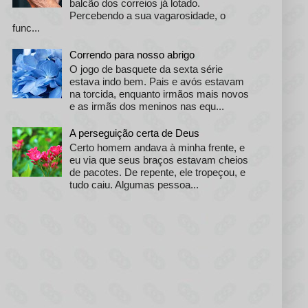
balcão dos correios já lotado.
Percebendo a sua vagarosidade, o
func...
Correndo para nosso abrigo
O jogo de basquete da sexta série
estava indo bem. Pais e avós estavam
na torcida, enquanto irmãos mais novos
e as irmãs dos meninos nas equ...
A perseguição certa de Deus
Certo homem andava à minha frente, e
eu via que seus braços estavam cheios
de pacotes. De repente, ele tropeçou, e
tudo caiu. Algumas pessoa...