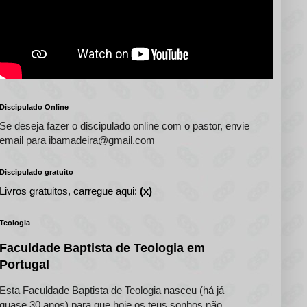
Discipulado Online
Se deseja fazer o discipulado online com o pastor, envie
email para ibamadeira@gmail.com
Discipulado gratuito
Livros gratuitos, carregue aqui:
(x)
Teologia
Faculdade Baptista de Teologia em
Portugal
Esta Faculdade Baptista de Teologia nasceu (há já
quase 30 anos) para que hoje os teus sonhos não