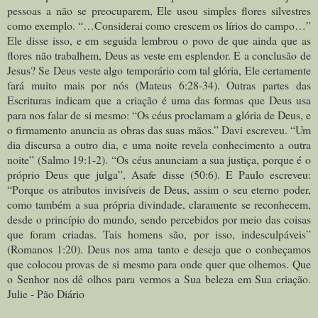
pessoas a não se preocuparem, Ele usou simples flores silvestres
como exemplo. “…Considerai como crescem os lírios do campo…”
Ele disse isso, e em seguida lembrou o povo de que ainda que as
flores não trabalhem, Deus as veste em esplendor. E a conclusão de
Jesus? Se Deus veste algo temporário com tal glória, Ele certamente
fará muito mais por nós (Mateus 6:28-34). Outras partes das
Escrituras indicam que a criação é uma das formas que Deus usa
para nos falar de si mesmo: “Os céus proclamam a glória de Deus, e
o firmamento anuncia as obras das suas mãos.” Davi escreveu. “Um
dia discursa a outro dia, e uma noite revela conhecimento a outra
noite” (Salmo 19:1-2). “Os céus anunciam a sua justiça, porque é o
próprio Deus que julga”, Asafe disse (50:6). E Paulo escreveu:
“Porque os atributos invisíveis de Deus, assim o seu eterno poder,
como também a sua própria divindade, claramente se reconhecem,
desde o princípio do mundo, sendo percebidos por meio das coisas
que foram criadas. Tais homens são, por isso, indesculpáveis”
(Romanos 1:20). Deus nos ama tanto e deseja que o conheçamos
que colocou provas de si mesmo para onde quer que olhemos. Que
o Senhor nos dê olhos para vermos a Sua beleza em Sua criação.
Julie - Pão Diário