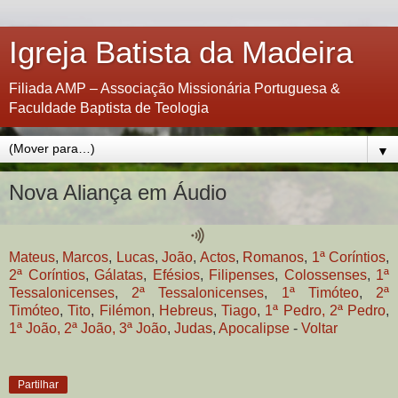
Igreja Batista da Madeira
Filiada AMP – Associação Missionária Portuguesa &
Faculdade Baptista de Teologia
▼
Nova Aliança em Áudio
Mateus
,
Ma
rcos
,
Lucas
,
João
,
Actos
,
Romanos
,
1ª Coríntios
,
2ª Coríntios
,
Gálatas
,
Efésios
,
Filipenses
,
Colossenses
,
1ª
Tessalonicenses
,
2ª Tessalonicenses
,
1ª Timóteo
,
2ª
Timóteo
,
Tito
,
Filémon
,
Hebreus
,
Tiago
,
1ª Pedro, 2ª Pedro
,
1ª João, 2ª João, 3ª João
,
Judas
,
Apocalipse
-
Voltar
Partilhar