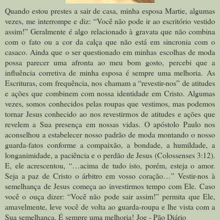
Quando estou prestes a sair de casa, minha esposa Martie, algumas
vezes, me interrompe e diz: “Você não pode ir ao escritório vestido
assim!” Geralmente é algo relacionado à gravata que não combina
com o fato ou a cor da calça que não está em sincronia com o
casaco. Ainda que o ser questionado em minhas escolhas de moda
possa parecer uma afronta ao meu bom gosto, percebi que a
influência corretiva de minha esposa é sempre uma melhoria.
As
Escrituras, com frequência, nos chamam a “revestir-nos” de atitudes
e ações que combinem com nossa identidade em Cristo. Algumas
vezes, somos conhecidos pelas roupas que vestimos, mas podemos
tornar Jesus conhecido ao nos revestirmos de atitudes e ações que
revelem a Sua presença em nossas vidas. O apóstolo Paulo nos
aconselhou a estabelecer nosso padrão de moda montando o nosso
guarda-fatos conforme a compaixão, a bondade, a humildade, a
longanimidade, a paciência e o perdão de Jesus (Colossenses 3:12).
E, ele acrescentou, “…acima de tudo isto, porém, esteja o amor.
Seja a paz de Cristo o árbitro em vosso coração…”
Vestir-nos à
semelhança de Jesus começa ao investirmos tempo com Ele. Caso
você o ouça dizer: “Você não pode sair assim!” permita que Ele,
amavelmente, leve você de volta ao guarda-roupa e lhe vista com a
Sua semelhança. É sempre uma melhoria!
Joe - Pão Diário