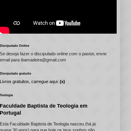
Discipulado Online
Se deseja fazer o discipulado online com o pastor, envie
email para ibamadeira@gmail.com
Discipulado gratuito
Livros gratuitos, carregue aqui:
(x)
Teologia
Faculdade Baptista de Teologia em
Portugal
Esta Faculdade Baptista de Teologia nasceu (há já
quase 30 anos) para que hoje os teus sonhos não