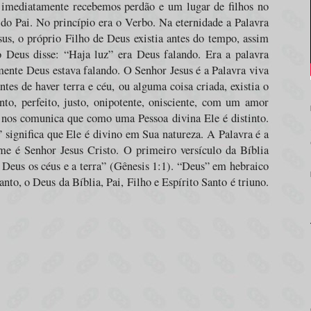
, imediatamente recebemos perdão e um lugar de filhos no
 do Pai. No princípio era o Verbo. Na eternidade a Palavra
us, o próprio Filho de Deus existia antes do tempo, assim
Deus disse: “Haja luz” era Deus falando. Era a palavra
nte Deus estava falando. O Senhor Jesus é a Palavra viva
es de haver terra e céu, ou alguma coisa criada, existia o
nto, perfeito, justo, onipotente, onisciente, com um amor
 nos comunica que como uma Pessoa divina Ele é distinto.
significa que Ele é divino em Sua natureza. A Palavra é a
me é Senhor Jesus Cristo. O primeiro versículo da Bíblia
 Deus os céus e a terra” (Gênesis 1:1). “Deus” em hebraico
anto, o Deus da Bíblia, Pai, Filho e Espírito Santo é triuno.