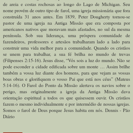
de areia e costas rochosas ao longo do Lago de Michigan. Seu
nome provém de outro tipo de farol, uma igreja missionária que fora
construída 31 anos antes. Em 1839, Peter Dougherty tornou-se
pastor de uma igreja na Antiga Missão que era composta por
americanos nativos que moravam mais afastados, no sul da mesma
península. Sob sua liderança, uma próspera comunidade de
fazendeiros, professores e artesãos trabalharam lado a lado para
construir uma vida melhor para a comunidade. Quando os cristãos
se unem para trabalhar, a sua fé brilha no mundo de trevas
(Filipenses 2:15-16). Jesus disse, “Vós sois a luz do mundo. Não se
pode esconder a cidade edificada sobre um monte … Assim brilhe
também a vossa luz diante dos homens, para que vejam as vossas
boas obras e glorifiquem o vosso Pai que está nos céus” (Mateus
5:14-16). O Farol do Ponto da Missão alertava os navios sobre o
perigo, mas originalmente a igreja da Antiga Missão dava
orientação espiritual a todos os que quisessem ouvir. Os cristãos
fazem o mesmo individualmente e por intermédio de nossas igrejas.
Somos o farol de Deus porque Jesus habita em nós. Dennis - Pão
Diário