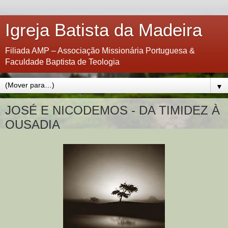
Igreja Batista da Madeira
Filiada AMP – Associação Missionária Portuguesa &
Faculdade Baptista de Teologia
▼
JOSÉ E NICODEMOS - DA TIMIDEZ À
OUSADIA