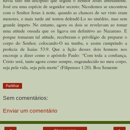
havia sido um discípulo que seguiu o Senhor Jesus abertamente.
José era uma espécie de seguidor secreto; Nicodemos se encontrou
com o Senhor Jesus à noite, quando as chances de ser visto eram
menores, e mais tarde até tentou defendê-Lo no sinédrio, mas sem
grande ímpeto. No entanto, agora os dois se revelavam ao tomar
uma atitude ousada que os ligava em definitivo ao Nazareno. E
porque tomaram tal atitude, receberam o privilégio de preparar o
corpo do Senhor, colocando-O na tumba, e assim cumprindo a
profecia de Isaías 53:9. Que a lição desses dois homens nos
encoraje a dizer como o apóstolo Paulo: “Com toda a confiança,
Cristo será, tanto agora como sempre, engrandecido no meu corpo,
seja pela vida, seja pela morte” (Filipenses 1:20). Boa Semente
Partilhar
Sem comentários:
Enviar um comentário