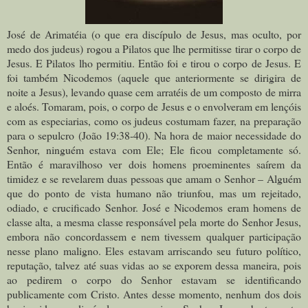
José de Arimatéia (o que era discípulo de Jesus, mas oculto, por
medo dos judeus) rogou a Pilatos que lhe permitisse tirar o corpo de
Jesus. E Pilatos lho permitiu. Então foi e tirou o corpo de Jesus. E
foi também Nicodemos (aquele que anteriormente se dirigira de
noite a Jesus), levando quase cem arratéis de um composto de mirra
e aloés. Tomaram, pois, o corpo de Jesus e o envolveram em lençóis
com as especiarias, como os judeus costumam fazer, na preparação
para o sepulcro (João 19:38-40). Na hora de maior necessidade do
Senhor, ninguém estava com Ele; Ele ficou completamente só.
Então é maravilhoso ver dois homens proeminentes saírem da
timidez e se revelarem duas pessoas que amam o Senhor – Alguém
que do ponto de vista humano não triunfou, mas um rejeitado,
odiado, e crucificado Senhor. José e Nicodemos eram homens de
classe alta, a mesma classe responsável pela morte do Senhor Jesus,
embora não concordassem e nem tivessem qualquer participação
nesse plano maligno. Eles estavam arriscando seu futuro político,
reputação, talvez até suas vidas ao se exporem dessa maneira, pois
ao pedirem o corpo do Senhor estavam se identificando
publicamente com Cristo. Antes desse momento, nenhum dos dois