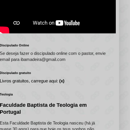
Discipulado Online
Se deseja fazer o discipulado online com o pastor, envie
email para ibamadeira@gmail.com
Discipulado gratuito
Livros gratuitos, carregue aqui:
(x)
Teologia
Faculdade Baptista de Teologia em
Portugal
Esta Faculdade Baptista de Teologia nasceu (há já
quase 30 anos) para que hoje os teus sonhos não