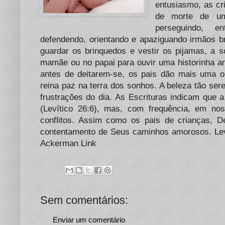
entusiasmo, as c
de morte de um
perseguindo, en
defendendo, orientando e apaziguando irmãos br
guardar os brinquedos e vestir os pijamas, a s
mamãe ou no papai para ouvir uma historinha an
antes de deitarem-se, os pais dão mais uma ol
reina paz na terra dos sonhos. A beleza tão se
frustrações do dia. As Escrituras indicam que 
(Levítico 26:6), mas, com frequência, em n
conflitos. Assim como os pais de crianças,
contentamento de Seus caminhos amorosos. Leví
Ackerman Link
Sem comentários:
Enviar um comentário