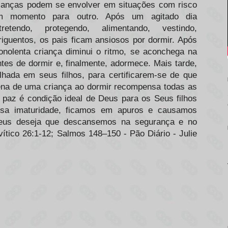
rianças podem se envolver em situações com risco
 momento para outro. Após um agitado dia
tretendo, protegendo, alimentando, vestindo,
iguentos, os pais ficam ansiosos por dormir. Após
onolenta criança diminui o ritmo, se aconchega na
tes de dormir e, finalmente, adormece. Mais tarde,
hada em seus filhos, para certificarem-se de que
rena de uma criança ao dormir recompensa todas as
a paz é condição ideal de Deus para os Seus filhos
ossa imaturidade, ficamos em apuros e causamos
 Deus deseja que descansemos na segurança e no
tico 26:1-12; Salmos 148–150 - Pão Diário - Julie