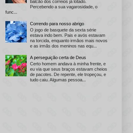
balcão dos correios já lotado.
Percebendo a sua vagarosidade, o
func...
Correndo para nosso abrigo
O jogo de basquete da sexta série
estava indo bem. Pais e avós estavam
na torcida, enquanto irmãos mais novos
e as irmãs dos meninos nas equ...
A perseguição certa de Deus
Certo homem andava à minha frente, e
eu via que seus braços estavam cheios
de pacotes. De repente, ele tropeçou, e
tudo caiu. Algumas pessoa...