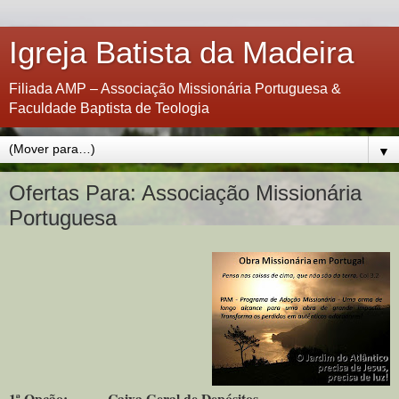
Igreja Batista da Madeira
Filiada AMP – Associação Missionária Portuguesa &
Faculdade Baptista de Teologia
▼
Ofertas Para: Associação Missionária
Portuguesa
1ª Opção:
Caixa Geral de Depósitos