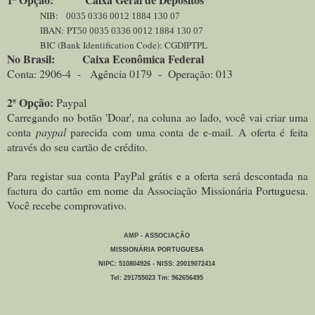
NIB:
0035 0336 0012 1884 130 07
IBAN: PT
50 0035 0336 0012 1884 130 07
BIC (Bank Identification Code): CGDIPTPL
No Brasil:
Caixa Econômica Federal
Conta: 2906-4 - Agência 0179 - Operação: 013
2ª Opção:
Paypal
C
arregando no botão 'Doar', na coluna ao lado, você vai criar uma
conta
paypal
parecida com uma conta de e-mail. A oferta é feita
através do seu cartão de crédito.
Para r
egistar sua conta PayPal grátis e a oferta será descontada na
factura do cartão em nome da Associação Missionária Portuguesa.
V
ocê recebe comprovativo.
AMP - ASSOCIAÇÃO
MISSIONÁRIA PORTUGUESA
NIPC: 510804926 - NISS: 20019072414
Tel: 291755023 Tm: 962656495