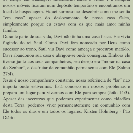
nossos móveis ficaram num depósito temporário e encontramos um
local de hospedagem. Fiquei surpreso ao descobrir como me sentia
“em casa” apesar do deslocamento de nossa casa física,
simplesmente porque eu estava com os que mais amo: minha
família.
Durante parte de sua vida, Davi não tinha uma casa física. Ele vivia
fugindo do rei Saul. Como Davi fora nomeado por Deus como
sucessor ao trono, Saul viu Davi como ameaça e procurou matá-lo.
Davi abandonou sua casa e abrigou-se onde conseguia. Embora ele
tivesse junto aos seus companheiros, seu desejo era “morar na casa
do Senhor”, e desfrutar de comunhão permanente com Ele (Salmo
27:4).
Jesus é nosso companheiro constante, nossa referência de “lar” não
importa onde estivermos. Está conosco em nossos problemas e
prepara um lugar para vivermos com Ele para sempre (João 14:3).
Apesar das incertezas que podemos experimentar como cidadãos
desta Terra, podemos viver permanentemente em comunhão com
Ele todos os dias e em todos os lugares. Kirsten Holmberg - Pão
Diário