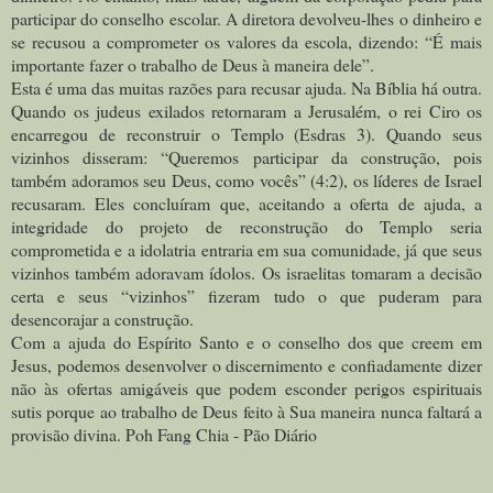
participar do conselho escolar. A diretora devolveu-lhes o dinheiro e
se recusou a comprometer os valores da escola, dizendo: “É mais
importante fazer o trabalho de Deus à maneira dele”.
Esta é uma das muitas razões para recusar ajuda. Na Bíblia há outra.
Quando os judeus exilados retornaram a Jerusalém, o rei Ciro os
encarregou de reconstruir o Templo (Esdras 3). Quando seus
vizinhos disseram: “Queremos participar da construção, pois
também adoramos seu Deus, como vocês” (4:2), os líderes de Israel
recusaram. Eles concluíram que, aceitando a oferta de ajuda, a
integridade do projeto de reconstrução do Templo seria
comprometida e a idolatria entraria em sua comunidade, já que seus
vizinhos também adoravam ídolos. Os israelitas tomaram a decisão
certa e seus “vizinhos” fizeram tudo o que puderam para
desencorajar a construção.
Com a ajuda do Espírito Santo e o conselho dos que creem em
Jesus, podemos desenvolver o discernimento e confiadamente dizer
não às ofertas amigáveis que podem esconder perigos espirituais
sutis porque ao trabalho de Deus feito à Sua maneira nunca faltará a
provisão divina. Poh Fang Chia - Pão Diário