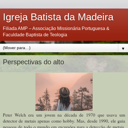
Igreja Batista da Madeira
Filiada AMP – Associação Missionária Portuguesa &
Faculdade Baptista de Teologia
▼
Perspectivas do alto
Peter Welch era um jovem na década de 1970 que usava um
detector de metais apenas como hobby. Mas, desde 1990, ele guia
pessoas de todo o mundo em excursões para a detecção de metais.