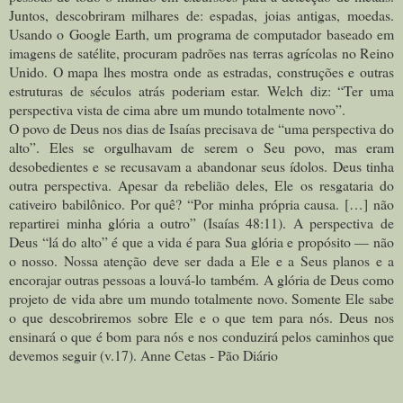
Juntos, descobriram milhares de: espadas, joias antigas, moedas.
Usando o Google Earth, um programa de computador baseado em
imagens de satélite, procuram padrões nas terras agrícolas no Reino
Unido. O mapa lhes mostra onde as estradas, construções e outras
estruturas de séculos atrás poderiam estar. Welch diz: “Ter uma
perspectiva vista de cima abre um mundo totalmente novo”.
O povo de Deus nos dias de Isaías precisava de “uma perspectiva do
alto”. Eles se orgulhavam de serem o Seu povo, mas eram
desobedientes e se recusavam a abandonar seus ídolos. Deus tinha
outra perspectiva. Apesar da rebelião deles, Ele os resgataria do
cativeiro babilônico. Por quê? “Por minha própria causa. […] não
repartirei minha glória a outro” (Isaías 48:11). A perspectiva de
Deus “lá do alto” é que a vida é para Sua glória e propósito — não
o nosso. Nossa atenção deve ser dada a Ele e a Seus planos e a
encorajar outras pessoas a louvá-lo também.
A glória de Deus como
projeto de vida abre um mundo totalmente novo. Somente Ele sabe
o que descobriremos sobre Ele e o que tem para nós. Deus nos
ensinará o que é bom para nós e nos conduzirá pelos caminhos que
devemos seguir (v.17). Anne Cetas - Pão Diário