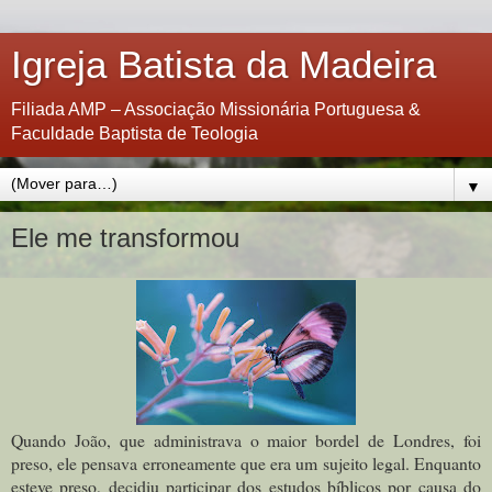
Igreja Batista da Madeira
Filiada AMP – Associação Missionária Portuguesa &
Faculdade Baptista de Teologia
▼
Ele me transformou
Quando João, que administrava o maior bordel de Londres, foi
preso, ele pensava erroneamente que era um sujeito legal. Enquanto
esteve preso, decidiu participar dos estudos bíblicos por causa do