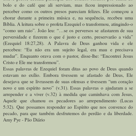
bolo e do café que ali serviam, mas ficou impressionado ao
perceber como os outros presos pareciam felizes. Ele começou a
chorar durante a primeira música e, na sequência, recebeu uma
Bíblia. A leitura sobre o profeta Ezequiel o transformou, atingindo-o
“como um raio”. João leu: “…se os perversos se afastarem de sua
perversidade e fizerem o que é justo e certo, preservarão a vida”
(Ezequiel 18:27,28). A Palavra de Deus ganhou vida e ele
percebeu: “Eu não era um sujeito legal, era mau e precisava
mudar”. Enquanto orava com o pastor, disse-lhe: “Encontrei Jesus
Cristo e Ele me transformou”.
Essas palavras de Ezequiel foram ditas ao povo de Deus quando
estavam no exílio. Embora tivessem se afastado de Deus, Ele
desejava que se livrassem de suas ofensas e tivessem “um coração
novo e um espírito novo” (v.31). Essas palavras o ajudaram a se
arrepender e a viver (v.32) à medida que caminhava com Jesus,
Aquele que chamou os pecadores ao arrependimento (Lucas
5:32).
Que possamos responder ao Espírito que nos convence do
pecado, para que também desfrutemos do perdão e da liberdade.
Amy Pye - Pão Diário