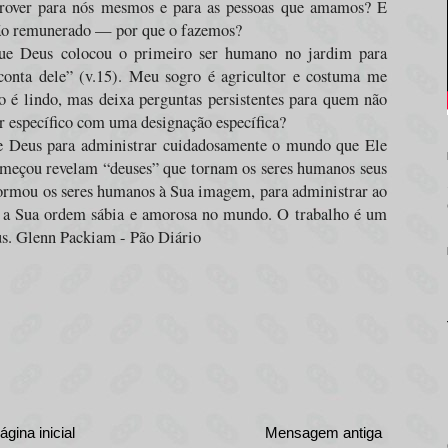
rover para nós mesmos e para as pessoas que amamos? E
não remunerado — por que o fazemos?
que Deus colocou o primeiro ser humano no jardim para
 conta dele” (v.15). Meu sogro é agricultor e costuma me
so é lindo, mas deixa perguntas persistentes para quem não
 específico com uma designação específica?
de Deus para administrar cuidadosamente o mundo que Ele
omeçou revelam “deuses” que tornam os seres humanos seus
formou os seres humanos à Sua imagem, para administrar ao
ir a Sua ordem sábia e amorosa no mundo. O trabalho é um
us. Glenn Packiam - Pão Diário
ágina inicial
Mensagem antiga