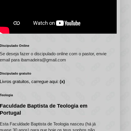
Discipulado Online
Se deseja fazer o discipulado online com o pastor, envie
email para ibamadeira@gmail.com
Discipulado gratuito
Livros gratuitos, carregue aqui:
(x)
Teologia
Faculdade Baptista de Teologia em
Portugal
Esta Faculdade Baptista de Teologia nasceu (há já
quase 30 anos) para que hoje os teus sonhos não