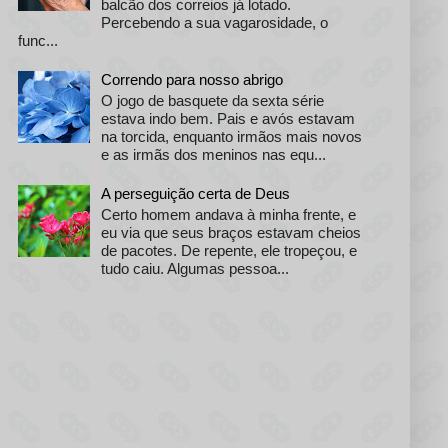
balcão dos correios já lotado.
Percebendo a sua vagarosidade, o
func...
Correndo para nosso abrigo
O jogo de basquete da sexta série
estava indo bem. Pais e avós estavam
na torcida, enquanto irmãos mais novos
e as irmãs dos meninos nas equ...
A perseguição certa de Deus
Certo homem andava à minha frente, e
eu via que seus braços estavam cheios
de pacotes. De repente, ele tropeçou, e
tudo caiu. Algumas pessoa...