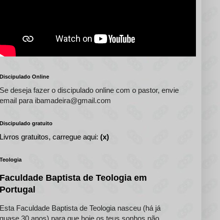
Discipulado Online
Se deseja fazer o discipulado online com o pastor, envie
email para ibamadeira@gmail.com
Discipulado gratuito
Livros gratuitos, carregue aqui:
(x)
Teologia
Faculdade Baptista de Teologia em
Portugal
Esta Faculdade Baptista de Teologia nasceu (há já
quase 30 anos) para que hoje os teus sonhos não