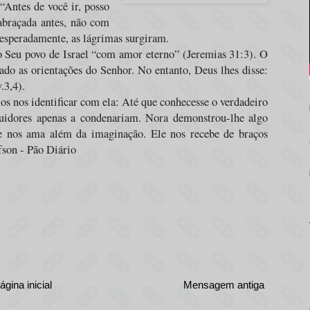
“Antes de você ir, posso
abraçada antes, não com
nesperadamente, as lágrimas surgiram.
o Seu povo de Israel “com amor eterno” (Jeremias 31:3). O
do as orientações do Senhor. No entanto, Deus lhes disse:
.3,4).
s nos identificar com ela: Até que conhecesse o verdadeiro
guidores apenas a condenariam. Nora demonstrou-lhe algo
e nos ama além da imaginação. Ele nos recebe de braços
fson - Pão Diário
ágina inicial
Mensagem antiga