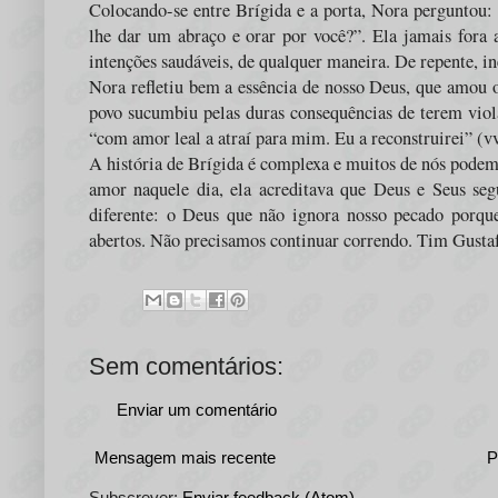
Colocando-se entre Brígida e a porta, Nora perguntou: 
lhe dar um abraço e orar por você?”. Ela jamais fora 
intenções saudáveis, de qualquer maneira. De repente, i
Nora refletiu bem a essência de nosso Deus, que amou 
povo sucumbiu pelas duras consequências de terem viola
“com amor leal a atraí para mim. Eu a reconstruirei” (vv
A história de Brígida é complexa e muitos de nós podemo
amor naquele dia, ela acreditava que Deus e Seus se
diferente: o Deus que não ignora nosso pecado porqu
abertos. Não precisamos continuar correndo. Tim Gusta
Sem comentários:
Enviar um comentário
Mensagem mais recente
P
Subscrever:
Enviar feedback (Atom)