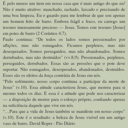
É pelo menos um item em nossa casa que é mais antigo do que eu!
Não é muito atrativo: manchado, rachado, lascado e precisando de
uma boa limpeza. Eu o guardo para me lembrar de que sou apenas
um homem feito de barro. Embora frágil e fraco, eu carrego um
tesouro imensamente precioso — Jesus. Temos este tesouro [Jesus]
em potes de barro (2 Coríntios 4:7).
Paulo continua: “De todos os lados somos pressionados por
aflições, mas não esmagados. Ficamos perplexos, mas não
desesperados. Somos perseguidos, mas não abandonados. Somos
derrubados, mas não destruídos” (vv.8,9). Pressionados, perplexos,
perseguidos, derrubados. Essas são as pressões que o pote deve
suportar. Não esmagados, desesperados, abandonados, destruídos.
Esses são os efeitos da força contrária de Jesus em nós.
“Pelo sofrimento, nosso corpo continua a participar da morte de
Jesus” (v.10). Essa atitude caracterizou Jesus, que morreu para si
mesmo todos os dias. E essa é a atitude que pode nos caracterizar
— a disposição de morrer para o esforço próprio, confiando apenas
na suficiência daquele que vive em nós.
“…Para que a vida de Jesus também se manifeste em nosso corpo”
(v.10). Este é o resultado: a beleza de Jesus visível em um antigo
vaso de barro. David Roper - Pão Diário