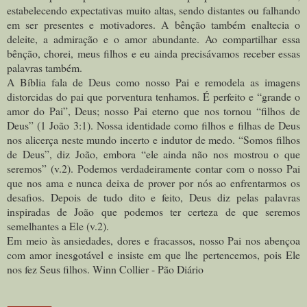
estabelecendo expectativas muito altas, sendo distantes ou falhando
em ser presentes e motivadores. A bênção também enaltecia o
deleite, a admiração e o amor abundante. Ao compartilhar essa
bênção, chorei, meus filhos e eu ainda precisávamos receber essas
palavras também.
A Bíblia fala de Deus como nosso Pai e remodela as imagens
distorcidas do pai que porventura tenhamos. É perfeito e “grande o
amor do Pai”, Deus; nosso Pai eterno que nos tornou “filhos de
Deus” (1 João 3:1). Nossa identidade como filhos e filhas de Deus
nos alicerça neste mundo incerto e indutor de medo. “Somos filhos
de Deus”, diz João, embora “ele ainda não nos mostrou o que
seremos” (v.2). Podemos verdadeiramente contar com o nosso Pai
que nos ama e nunca deixa de prover por nós ao enfrentarmos os
desafios. Depois de tudo dito e feito, Deus diz pelas palavras
inspiradas de João que podemos ter certeza de que seremos
semelhantes a Ele (v.2).
Em meio às ansiedades, dores e fracassos, nosso Pai nos abençoa
com amor inesgotável e insiste em que lhe pertencemos, pois Ele
nos fez Seus filhos. Winn Collier - Pão Diário