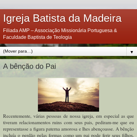
Igreja Batista da Madeira
Filiada AMP – Associação Missionária Portuguesa &
Faculdade Baptista de Teologia
▼
A bênção do Pai
Recentemente, várias pessoas de nossa igreja, em especial as que
tiveram relacionamentos ruins com seus pais, pediram-me que eu
representasse a figura paterna amorosa e lhes abençoasse. A bênção
incluía o perdão pelas formas como um pai pode ferir seus filhos,