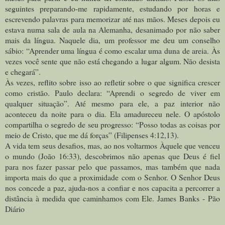
seguintes preparando-me rapidamente, estudando por horas e
escrevendo palavras para memorizar até nas mãos. Meses depois eu
estava numa sala de aula na Alemanha, desanimado por não saber
mais da língua. Naquele dia, um professor me deu um conselho
sábio: “Aprender uma língua é como escalar uma duna de areia. Às
vezes você sente que não está chegando a lugar algum. Não desista
e chegará”.
Às vezes, reflito sobre isso ao refletir sobre o que significa crescer
como cristão. Paulo declara: “Aprendi o segredo de viver em
qualquer situação”. Até mesmo para ele, a paz interior não
aconteceu da noite para o dia. Ela amadureceu nele. O apóstolo
compartilha o segredo de seu progresso: “Posso todas as coisas por
meio de Cristo, que me dá forças” (Filipenses 4:12,13).
A vida tem seus desafios, mas, ao nos voltarmos Àquele que venceu
o mundo (João 16:33), descobrimos não apenas que Deus é fiel
para nos fazer passar pelo que passamos, mas também que nada
importa mais do que a proximidade com o Senhor. O Senhor Deus
nos concede a paz, ajuda-nos a confiar e nos capacita a percorrer a
distância à medida que caminhamos com Ele. James Banks - Pão
Diário