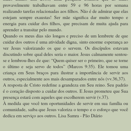
provavelmente trabalhavam entre 59 e 96 horas por semana
realizando tarefas relacionadas aos filhos. Não é de admirar que elas
estejam sempre exaustas! Ser mãe significa dar muito tempo e
energia para cuidar dos filhos, que precisam de muita ajuda para
aprender a transitar pelo mundo.
Quando os meus dias são longos e preciso de um lembrete de que
cuidar dos outros é uma atividade digna, sinto enorme esperança ao
ver Jesus valorizando os que o servem. Os discípulos estavam
discutindo sobre qual deles seria o maior. Jesus calmamente sentou-
se e lembrou-lhes de que: “Quem quiser ser o primeiro, que se torne
o último e seja servo de todos” (Marcos 9:35). Ele tomou uma
criança em Seus braços para ilustrar a importância de servir aos
outros, especialmente aos mais desamparados entre nós (vv.36,37).
A resposta de Cristo redefine a grandeza em Seu reino. Seu padrão
é o coração disposto a cuidar dos outros. E Jesus prometeu que Sua
presença estará com aqueles que escolherem servir (v.37).
À medida que você tem oportunidades de servir em sua família ou
comunidade, saiba que Jesus valoriza o tempo e o esforço que você
dedica em serviço aos outros. Lisa Samra - Pão Diário