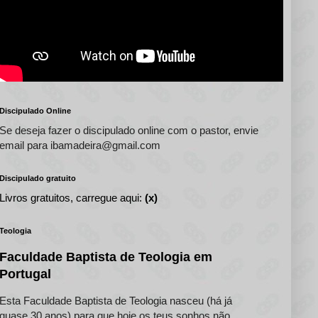
Discipulado Online
Se deseja fazer o discipulado online com o pastor, envie
email para ibamadeira@gmail.com
Discipulado gratuito
Livros gratuitos, carregue aqui:
(x)
Teologia
Faculdade Baptista de Teologia em
Portugal
Esta Faculdade Baptista de Teologia nasceu (há já
quase 30 anos) para que hoje os teus sonhos não