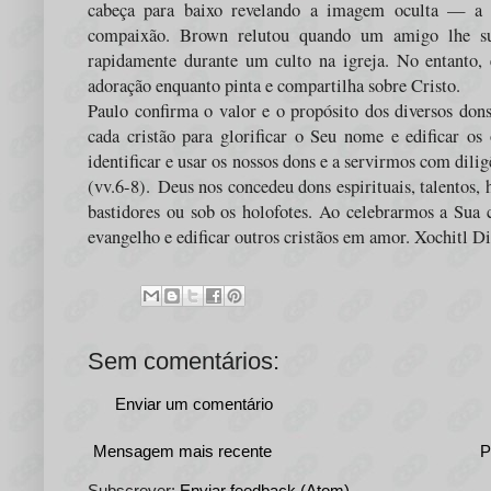
cabeça para baixo revelando a imagem oculta — a 
compaixão. Brown relutou quando um amigo lhe sug
rapidamente durante um culto na igreja. No entanto, e
adoração enquanto pinta e compartilha sobre Cristo.
Paulo confirma o valor e o propósito dos diversos do
cada cristão para glorificar o Seu nome e edificar o
identificar e usar os nossos dons e a servirmos com diligê
(vv.6-8).
Deus nos concedeu dons espirituais, talentos, 
bastidores ou sob os holofotes. Ao celebrarmos a Sua c
evangelho e edificar outros cristãos em amor. Xochitl D
Sem comentários:
Enviar um comentário
Mensagem mais recente
P
Subscrever:
Enviar feedback (Atom)