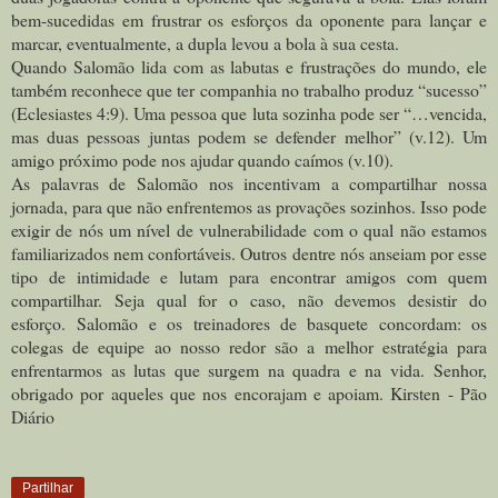
bem-sucedidas em frustrar os esforços da oponente para lançar e
marcar, eventualmente, a dupla levou a bola à sua cesta.
Quando Salomão lida com as labutas e frustrações do mundo, ele
também reconhece que ter companhia no trabalho produz “sucesso”
(Eclesiastes 4:9). Uma pessoa que luta sozinha pode ser “…vencida,
mas duas pessoas juntas podem se defender melhor” (v.12). Um
amigo próximo pode nos ajudar quando caímos (v.10).
As palavras de Salomão nos incentivam a compartilhar nossa
jornada, para que não enfrentemos as provações sozinhos. Isso pode
exigir de nós um nível de vulnerabilidade com o qual não estamos
familiarizados nem confortáveis. Outros dentre nós anseiam por esse
tipo de intimidade e lutam para encontrar amigos com quem
compartilhar. Seja qual for o caso, não devemos desistir do
esforço.
Salomão e os treinadores de basquete concordam: os
colegas de equipe ao nosso redor são a melhor estratégia para
enfrentarmos as lutas que surgem na quadra e na vida.
Senhor,
obrigado por aqueles que nos encorajam e apoiam. Kirsten - Pão
Diário
Partilhar