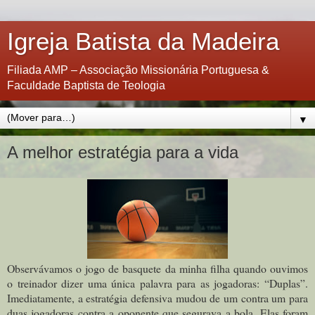
Igreja Batista da Madeira
Filiada AMP – Associação Missionária Portuguesa &
Faculdade Baptista de Teologia
▼
A melhor estratégia para a vida
Observávamos o jogo de basquete da minha filha quando ouvimos
o treinador dizer uma única palavra para as jogadoras: “Duplas”.
Imediatamente, a estratégia defensiva mudou de um contra um para
duas jogadoras contra a oponente que segurava a bola. Elas foram