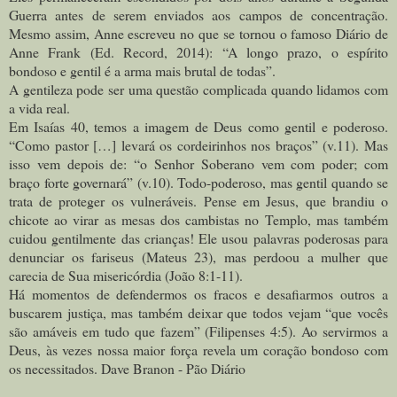
Guerra antes de serem enviados aos campos de concentração.
Mesmo assim, Anne escreveu no que se tornou o famoso Diário de
Anne Frank (Ed. Record, 2014): “A longo prazo, o espírito
bondoso e gentil é a arma mais brutal de todas”.
A gentileza pode ser uma questão complicada quando lidamos com
a vida real.
Em Isaías 40, temos a imagem de Deus como gentil e poderoso.
“Como pastor […] levará os cordeirinhos nos braços” (v.11). Mas
isso vem depois de: “o Senhor Soberano vem com poder; com
braço forte governará” (v.10). Todo-poderoso, mas gentil quando se
trata de proteger os vulneráveis.
Pense em Jesus, que brandiu o
chicote ao virar as mesas dos cambistas no Templo, mas também
cuidou gentilmente das crianças! Ele usou palavras poderosas para
denunciar os fariseus (Mateus 23), mas perdoou a mulher que
carecia de Sua misericórdia (João 8:1-11).
Há momentos de defendermos os fracos e desafiarmos outros a
buscarem justiça, mas também deixar que todos vejam “que vocês
são amáveis em tudo que fazem” (Filipenses 4:5). Ao servirmos a
Deus, às vezes nossa maior força revela um coração bondoso com
os necessitados. Dave Branon - Pão Diário