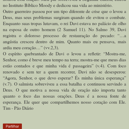
no Instituto Bíblico Moody e dedicou sua vida ao ministério.
Outro guerreiro passou por um tipo diferente de crise que o levou a
Deus, mas seus problemas surgiram quando ele evitou o combate.
Enquanto suas tropas lutavam, o rei Davi estava no palácio de olho
na esposa de outro homem (2 Samuel 11). No Salmo 39, Davi
registra o doloroso processo de restauração do pecado: “…a
angústia cresceu dentro de mim. Quanto mais eu pensava, mais
ardia meu coração…” (vv.2,3).
O espírito quebrantado de Davi o levou a refletir: “Mostra-me,
Senhor, como é breve meu tempo na terra; mostra-me que meus dias
estão contados e que minha vida é passageira” (v.4). Com foco
renovado e sem ter a quem recorrer, Davi não se desesperou:
“Agora, Senhor, o que devo esperar? És minha única esperança”
(v.7). O salmista sobreviveu a essa batalha e continuou servindo a
Deus.
O que motiva a nossa vida de oração não importa tanto
quanto o foco das nossas orações. Deus é a nossa fonte de
esperança. Ele quer que compartilhemos nosso coração com Ele.
Tim - Pão Diário
Partilhar