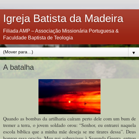
Igreja Batista da Madeira
Filiada AMP – Associação Missionária Portuguesa &
Faculdade Baptista de Teologia
▼
A batalha
Quando as bombas da artilharia caíram perto dele com um bum de
tremer a terra, o jovem soldado orou: “Senhor, eu entrarei naquela
escola bíblica que a minha mãe deseja se me tirares dessa”. Deus
honrou essa oração. Meu pai sobreviveu à Segunda Guerra, entrou