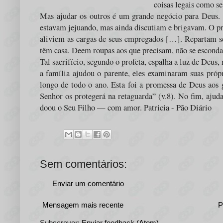
coisas legais como s
Mas ajudar os outros é um grande negócio para Deus. Is
estavam jejuando, mas ainda discutiam e brigavam. O pro
aliviem as cargas de seus empregados […]. Repartam s
têm casa. Deem roupas aos que precisam, não se escond
Tal sacrifício, segundo o profeta, espalha a luz de Deu
a família ajudou o parente, eles examinaram suas próp
longo de todo o ano. Esta foi a promessa de Deus aos g
Senhor os protegerá na retaguarda” (v.8). No fim, ajud
doou o Seu Filho — com amor. Patricia - Pão Diário
Sem comentários:
Enviar um comentário
Mensagem mais recente
P
Subscrever:
Enviar feedback (Atom)