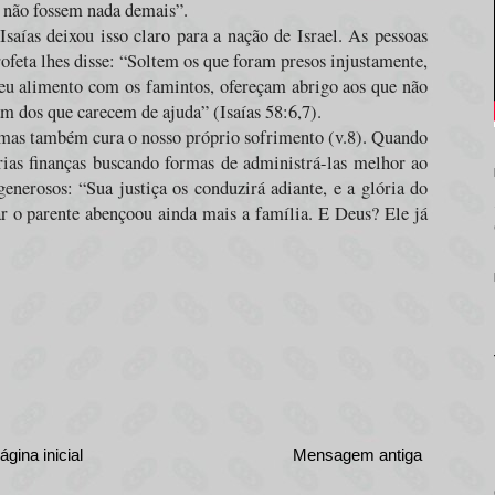
e não fossem nada demais”.
aías deixou isso claro para a nação de Israel. As pessoas
feta lhes disse: “Soltem os que foram presos injustamente,
eu alimento com os famintos, ofereçam abrigo aos que não
am dos que carecem de ajuda” (
Isaías 58:
6,7).
s, mas também cura o nosso próprio sofrimento (v.8). Quando
rias finanças buscando formas de administrá-las melhor ao
enerosos: “Sua justiça os conduzirá adiante, e a glória do
ar o parente abençoou ainda mais a família. E Deus? Ele já
ágina inicial
Mensagem antiga