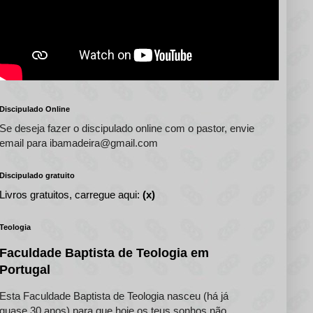
Discipulado Online
Se deseja fazer o discipulado online com o pastor, envie
email para ibamadeira@gmail.com
Discipulado gratuito
Livros gratuitos, carregue aqui:
(x)
Teologia
Faculdade Baptista de Teologia em
Portugal
Esta Faculdade Baptista de Teologia nasceu (há já
quase 30 anos) para que hoje os teus sonhos não