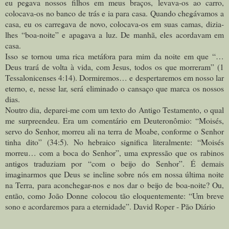
eu pegava nossos filhos em meus braços, levava-os ao carro,
colocava-os no banco de trás e ia para casa. Quando chegávamos a
casa, eu os carregava de novo, colocava-os em suas camas, dizia-
lhes “boa-noite” e apagava a luz. De manhã, eles acordavam em
casa.
Isso se tornou uma rica metáfora para mim da noite em que “…
Deus trará de volta à vida, com Jesus, todos os que morreram” (1
Tessalonicenses 4:14). Dormiremos… e despertaremos em nosso lar
eterno, e, nesse lar, será eliminado o cansaço que marca os nossos
dias.
Noutro dia, deparei-me com um texto do Antigo Testamento, o qual
me surpreendeu. Era um comentário em Deuteronômio: “Moisés,
servo do Senhor, morreu ali na terra de Moabe, conforme o Senhor
tinha dito” (34:5). No hebraico significa literalmente: “Moisés
morreu… com a boca do Senhor”, uma expressão que os rabinos
antigos traduziam por “com o beijo do Senhor”.
É demais
imaginarmos que Deus se incline sobre nós em nossa última noite
na Terra, para aconchegar-nos e nos dar o beijo de boa-noite? Ou,
então, como João Donne colocou tão eloquentemente: “Um breve
sono e acordaremos para a eternidade”. David Roper - Pão Diário