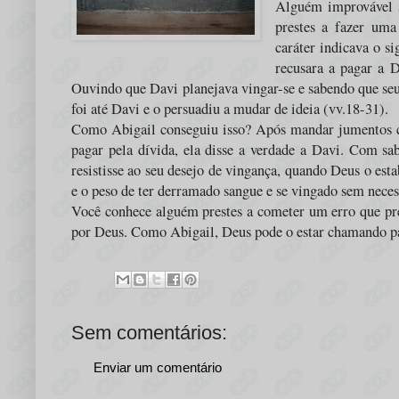
Alguém improvável se
prestes a fazer uma
caráter indicava o s
recusara a pagar a D
Ouvindo que Davi planejava vingar-se e sabendo que seu
foi até Davi e o persuadiu a mudar de ideia (vv.18-31).
Como Abigail conseguiu isso? Após mandar jumentos ca
pagar pela dívida, ela disse a verdade a Davi. Com sa
resistisse ao seu desejo de vingança, quando Deus o esta
e o peso de ter derramado sangue e se vingado sem neces
Você conhece alguém prestes a cometer um erro que pr
por Deus. Como Abigail, Deus pode o estar chamando par
Sem comentários:
Enviar um comentário