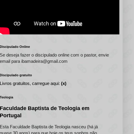
Discipulado Online
Se deseja fazer o discipulado online com o pastor, envie
email para ibamadeira@gmail.com
Discipulado gratuito
Livros gratuitos, carregue aqui:
(x)
Teologia
Faculdade Baptista de Teologia em
Portugal
Esta Faculdade Baptista de Teologia nasceu (há já
quase 30 anos) para que hoje os teus sonhos não