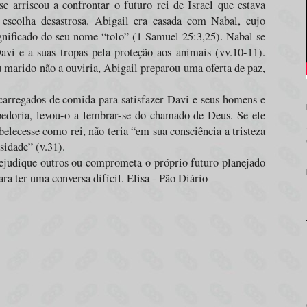
 arriscou a confrontar o futuro rei de Israel que estava
 escolha desastrosa. Abigail era casada com Nabal, cujo
ignificado do seu nome “tolo” (1 Samuel 25:3,25). Nabal se
avi e a suas tropas pela proteção aos animais (vv.10-11).
 marido não a ouviria, Abigail preparou uma oferta de paz,
rregados de comida para satisfazer Davi e seus homens e
bedoria, levou-o a lembrar-se do chamado de Deus. Se ele
belecesse como rei, não teria “em sua consciência a tristeza
sidade” (v.31).
ejudique outros ou comprometa o próprio futuro planejado
a ter uma conversa difícil. Elisa - Pão Diário