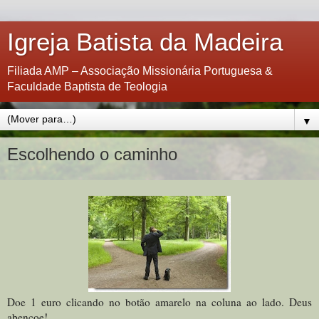
Igreja Batista da Madeira
Filiada AMP – Associação Missionária Portuguesa &
Faculdade Baptista de Teologia
▼
Escolhendo o caminho
Doe 1 euro clicando no botão amarelo na coluna ao lado. Deus
abençoe!