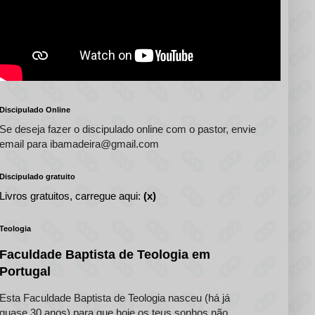
Discipulado Online
Se deseja fazer o discipulado online com o pastor, envie
email para ibamadeira@gmail.com
Discipulado gratuito
Livros gratuitos, carregue aqui:
(x)
Teologia
Faculdade Baptista de Teologia em
Portugal
Esta Faculdade Baptista de Teologia nasceu (há já
quase 30 anos) para que hoje os teus sonhos não