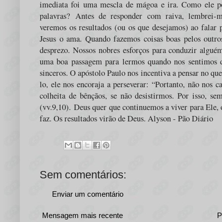
imediata foi uma mescla de mágoa e ira. Como ele pô
palavras?
Antes de responder com raiva, lembrei
veremos os resultados (ou os que desejamos) ao falar
Jesus o ama. Quando fazemos coisas boas pelos outro
desprezo. Nossos nobres esforços para conduzir alguém
uma boa passagem para lermos quando nos sentimos de
sinceros. O apóstolo Paulo nos incentiva a pensar no que
lo, ele nos encoraja a perseverar: “Portanto, não no
colheita de bênçãos, se não desistirmos. Por isso, s
(vv.9,10).
Deus quer que continuemos a viver para Ele, o
faz. Os resultados virão de Deus. Alyson - Pão Diário
Sem comentários:
Enviar um comentário
Mensagem mais recente
P