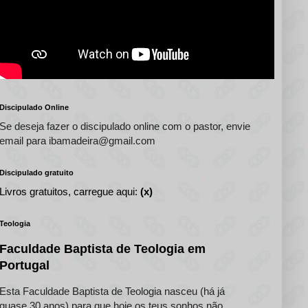
Discipulado Online
Se deseja fazer o discipulado online com o pastor, envie
email para ibamadeira@gmail.com
Discipulado gratuito
Livros gratuitos, carregue aqui:
(x)
Teologia
Faculdade Baptista de Teologia em
Portugal
Esta Faculdade Baptista de Teologia nasceu (há já
quase 30 anos) para que hoje os teus sonhos não