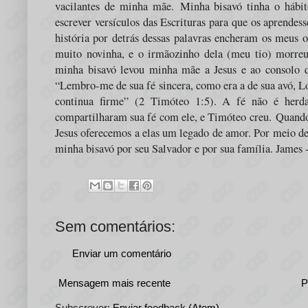
vacilantes de minha mãe.
Minha bisavó tinha o hábit
escrever versículos das Escrituras para que os aprende
história por detrás dessas palavras encheram os meus
muito novinha, e o irmãozinho dela (meu tio) morreu
minha bisavó levou minha mãe a Jesus e ao consolo 
“Lembro-me de sua fé sincera, como era a de sua avó, Lo
continua firme” (2 Timóteo 1:5). A fé não é her
compartilharam sua fé com ele, e Timóteo creu.
Quando
Jesus oferecemos a elas um legado de amor. Por meio d
minha bisavó por seu Salvador e por sua família. James 
Sem comentários:
Enviar um comentário
Mensagem mais recente
P
Subscrever:
Enviar feedback (Atom)