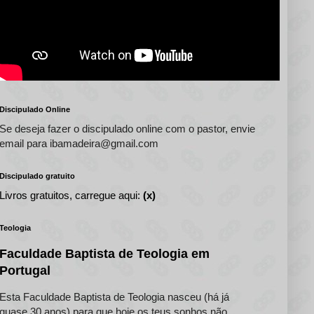
Discipulado Online
Se deseja fazer o discipulado online com o pastor, envie
email para ibamadeira@gmail.com
Discipulado gratuito
Livros gratuitos, carregue aqui:
(x)
Teologia
Faculdade Baptista de Teologia em
Portugal
Esta Faculdade Baptista de Teologia nasceu (há já
quase 30 anos) para que hoje os teus sonhos não