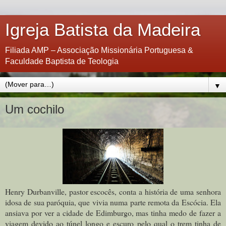
Igreja Batista da Madeira
Filiada AMP – Associação Missionária Portuguesa &
Faculdade Baptista de Teologia
▼
Um cochilo
Henry Durbanville, pastor escocês, conta a história de uma senhora
idosa de sua paróquia, que vivia numa parte remota da Escócia. Ela
ansiava por ver a cidade de Edimburgo, mas tinha medo de fazer a
viagem devido ao túnel longo e escuro pelo qual o trem tinha de