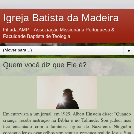
Igreja Batista da Madeira
Filiada AMP – Associação Missionária Portuguesa &
Faculdade Baptista de Teologia
▼
Quem você diz que Ele é?
Em entrevista a um jornal, em 1929, Albert Einstein disse: “Quando
criança, recebi instrução na Bíblia e no Talmude. Sou judeu, mas
fico encantado com a luminosa figura do Nazareno. Ninguém
consegue ler os evangelhos sem sentir a presença real de Jesus. Sua