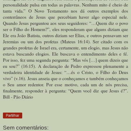
personalidade pulsa em todas as palavras. Nenhum mito é cheio de
tanta vida.”
O Novo Testamento nos dá outros exemplos dos
conterrâneos de Jesus que percebiam haver algo especial nele.
Quando Jesus perguntou aos seus seguidores: “…Quem diz o povo
ser o Filho do Homem?”, eles responderam que alguns diziam que
Ele era João Batista, outros diziam ser Elias, e outros pensavam ser
Jeremias ou um dos profetas (Mateus 16:14). Ser citado com os
grandes profetas de Israel era, certamente, um elogio, mas Jesus não
estava buscando elogios. Ele buscava o entendimento deles e fé.
Por isso, fez uma segunda pergunta: “Mas vós […] quem dizeis que
eu sou?” (16:15).
A declaração de Pedro expressou plenamente a
verdadeira identidade de Jesus: “…és o Cristo, o Filho do Deus
vivo” (v.16).
Jesus anseia que o conheçamos e também conheçamos
o Seu amor redentor. Por esse motivo, cada um de nós precisa,
finalmente, responder à pergunta: “Quem você diz que Jesus é?”.
Bill - Pão Diário
Partilhar
Sem comentários: