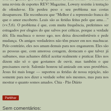
uma revista de esportes REV! Magazine, Lowery resistiu à tentação
de ofender-se. Ele perdeu peso e seu problema nas costas
desapareceu. Ele reconheceu que “Melhor é a repreensão franca do
que o amor encoberto. Leais são as feridas feitas pelo que ama…”
(vv.5,6).
O problema é que, com muita frequência, preferimos ser
estragados por elogios do que salvos por críticas, porque a verdade
dói. Ela machuca o nosso ego, nos deixa desconfortáveis e pede
mudança.
Os amigos verdadeiros não têm prazer em nos machucar.
Pelo contrário, eles nos amam demais para nos enganarem. Eles são
as pessoas que, com amorosa coragem, destacam o que talvez já
saibamos, mas achamos difícil aceitar realmente e praticar. Eles nos
dizem não só o que gostamos de ouvir, mas também o que
precisamos ouvir.
Salomão honrou tal amizade em seus provérbios.
Jesus foi mais longe — suportou as feridas de nossa rejeição, não
somente para nos dizer a verdade sobre nós mesmos, mas para nos
mostrar o quanto somos amados. Chia - Pão Diário
Partilhar
Sem comentários: