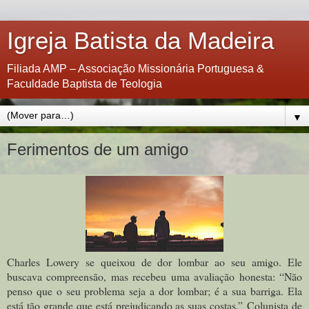
Igreja Batista da Madeira
Filiada AMP – Associação Missionária Portuguesa &
Faculdade Baptista de Teologia
▼
Ferimentos de um amigo
Charles Lowery se queixou de dor lombar ao seu amigo. Ele
buscava compreensão, mas recebeu uma avaliação honesta: “Não
penso que o seu problema seja a dor lombar; é a sua barriga. Ela
está tão grande que está prejudicando as suas costas.”
Colunista de