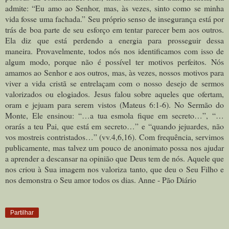
admite: “Eu amo ao Senhor, mas, às vezes, sinto como se minha
vida fosse uma fachada.” Seu próprio senso de insegurança está por
trás de boa parte de seu esforço em tentar parecer bem aos outros.
Ela diz que está perdendo a energia para prosseguir dessa
maneira.
Provavelmente, todos nós nos identificamos com isso de
algum modo, porque não é possível ter motivos perfeitos. Nós
amamos ao Senhor e aos outros, mas, às vezes, nossos motivos para
viver a vida cristã se entrelaçam com o nosso desejo de sermos
valorizados ou elogiados.
Jesus falou sobre aqueles que ofertam,
oram e jejuam para serem vistos (Mateus 6:1-6). No Sermão do
Monte, Ele ensinou: “…a tua esmola fique em secreto…”, “…
orarás a teu Pai, que está em secreto…” e “quando jejuardes, não
vos mostreis contristados…” (vv.4,6,16).
Com frequência, servimos
publicamente, mas talvez um pouco de anonimato possa nos ajudar
a aprender a descansar na opinião que Deus tem de nós. Aquele que
nos criou à Sua imagem nos valoriza tanto, que deu o Seu Filho e
nos demonstra o Seu amor todos os dias. Anne - Pão Diário
Partilhar