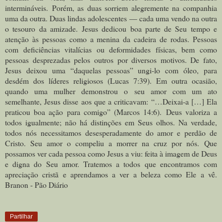
intermináveis.
Porém, as duas sorriem alegremente na companhia
uma da outra. Duas lindas adolescentes — cada uma vendo na outra
o tesouro da amizade.
Jesus dedicou boa parte de Seu tempo e
atenção às pessoas como a menina da cadeira de rodas. Pessoas
com deficiências vitalícias ou deformidades físicas, bem como
pessoas desprezadas pelos outros por diversos motivos. De fato,
Jesus deixou uma “daquelas pessoas” ungi-lo com óleo, para
desdém dos líderes religiosos (Lucas 7:39). Em outra ocasião,
quando uma mulher demonstrou o seu amor com um ato
semelhante, Jesus disse aos que a criticavam: “…Deixai-a […] Ela
praticou boa ação para comigo” (Marcos 14:6).
Deus valoriza a
todos igualmente; não há distinções em Seus olhos. Na verdade,
todos nós necessitamos desesperadamente do amor e perdão de
Cristo. Seu amor o compeliu a morrer na cruz por nós.
Que
possamos ver cada pessoa como Jesus a viu: feita à imagem de Deus
e digna do Seu amor. Tratemos a todos que encontramos com
apreciação cristã e aprendamos a ver a beleza como Ele a vê.
Branon - Pão Diário
Partilhar