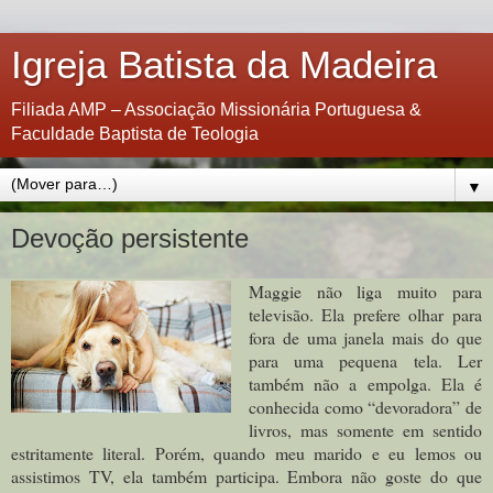
Igreja Batista da Madeira
Filiada AMP – Associação Missionária Portuguesa &
Faculdade Baptista de Teologia
▼
Devoção persistente
Maggie não liga muito para
televisão. Ela prefere olhar para
fora de uma janela mais do que
para uma pequena tela. Ler
também não a empolga. Ela é
conhecida como “devoradora” de
livros, mas somente em sentido
estritamente literal. Porém, quando meu marido e eu lemos ou
assistimos TV, ela também participa. Embora não goste do que