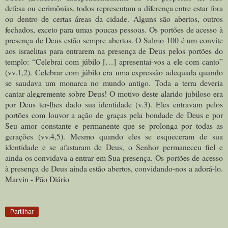
defesa ou cerimônias, todos representam a diferença entre estar fora
ou dentro de certas áreas da cidade. Alguns são abertos, outros
fechados, exceto para umas poucas pessoas.
Os portões de acesso à
presença de Deus estão sempre abertos. O Salmo 100 é um convite
aos israelitas para entrarem na presença de Deus pelos portões do
templo: “Celebrai com júbilo […] apresentai-vos a ele com canto”
(vv.1,2). Celebrar com júbilo era uma expressão adequada quando
se saudava um monarca no mundo antigo. Toda a terra deveria
cantar alegremente sobre Deus! O motivo deste alarido jubiloso era
por Deus ter-lhes dado sua identidade (v.3). Eles entravam pelos
portões com louvor a ação de graças pela bondade de Deus e por
Seu amor constante e permanente que se prolonga por todas as
gerações (vv.4,5). Mesmo quando eles se esqueceram de sua
identidade e se afastaram de Deus, o Senhor permaneceu fiel e
ainda os convidava a entrar em Sua presença.
Os portões de acesso
à presença de Deus ainda estão abertos, convidando-nos a adorá-lo.
Marvin - Pão Diário
Partilhar