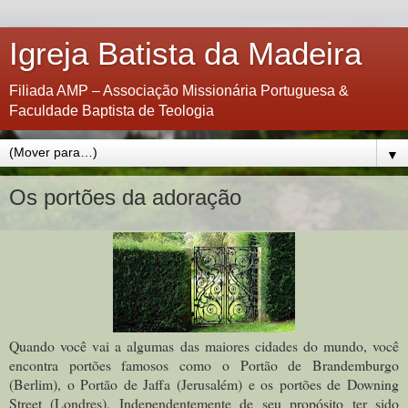
Igreja Batista da Madeira
Filiada AMP – Associação Missionária Portuguesa &
Faculdade Baptista de Teologia
▼
Os portões da adoração
Quando você vai a algumas das maiores cidades do mundo, você
encontra portões famosos como o Portão de Brandemburgo
(Berlim), o Portão de Jaffa (Jerusalém) e os portões de Downing
Street (Londres). Independentemente de seu propósito ter sido