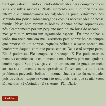
Carl que estava lutando e tendo dificuldades para comparecer em
suas consultas médicas. Neste momento em que fazíamos um
intervalo e caminhávamos no calçadão da praia, estávamos nos
sentindo um pouco sobrecarregados com as necessidades de nossa
família.
Nesta hora vieram as bolhas. Apenas bolhas sopradas em
nós aleatoriamente por um pequeno menino, na brisa do oceano —
mas para mim tiveram um significado especial. Eu amo bolhas e
tenho um recipiente em meu escritório para soprar bolhas sempre
que preciso de um sorriso. Aquelas bolhas e o vasto oceano me
lembraram daquilo com que posso contar: Deus está sempre perto.
Ele é poderoso. Ele sempre se preocupa. E Ele pode usar as
menores experiências e os momentos mais breves para nos ajudar a
lembrar que a Sua presença é como um oceano de graça em meio
aos nossos momentos mais opressivos.
Talvez um dia os nossos
problemas parecerão bolhas — momentâneos à luz da eternidade,
pois as coisas “…que se veem são temporais, e as que se não veem
são eternas” (2 Coríntios 4:18). Anne - Pão Diário
Partilhar