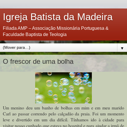
Igreja Batista da Madeira
Filiada AMP – Associação Missionária Portuguesa &
Faculdade Baptista de Teologia
▼
O frescor de uma bolha
Um menino deu um banho de bolhas em mim e em meu marido
Carl ao passar correndo pelo calçadão da praia. Foi um momento
leve e divertido em um dia difícil. Tínhamos ido à cidade para
visitar nosso cunhado que estava no hospital e para ajudar a irmã de