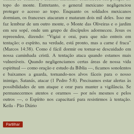
topo do monte. Entretanto, o general mexicano negligenciou
proteger o acesso ao topo. Enquanto os soldados mexicanos
dormiam, os franceses atacaram e mataram dois mil deles.
Isso me
faz lembrar de um outro monte, o Monte das Oliveiras e o jardim
em seu sopé, onde um grupo de discípulos adormeceu. Jesus os
repreendeu, dizendo: “Vigiai e orai, para que não entreis em
tentação; o espírito, na verdade, está pronto, mas a carne é fraca”
(Marcos 14:38).
Como é fácil dormir ou tornar-se descuidado em
nossa caminhada cristã. A tentação ataca quando estamos mais
vulneráveis. Quando negligenciamos certas áreas de nossa vida
espiritual — como oração e estudo da Bíblia —, ficamos sonolentos
e baixamos a guarda, tornando-nos alvos fáceis para o nosso
inimigo, Satanás, atacar (1 Pedro 5:8).
Precisamos estar alertas às
possibilidades de um ataque e orar para manter a vigilância. Se
permanecermos atentos e orarmos — por nós mesmos e pelos
outros —, o Espírito nos capacitará para resistirmos à tentação.
Keila - Pão Diário
Partilhar