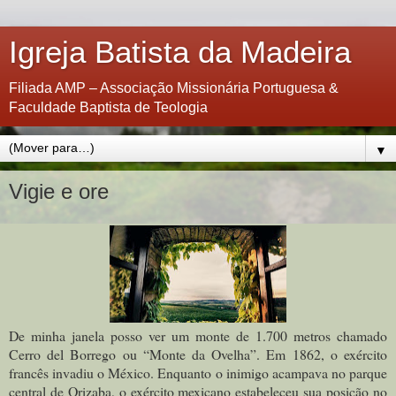
Igreja Batista da Madeira
Filiada AMP – Associação Missionária Portuguesa &
Faculdade Baptista de Teologia
▼
Vigie e ore
De minha janela posso ver um monte de 1.700 metros chamado
Cerro del Borrego ou “Monte da Ovelha”. Em 1862, o exército
francês invadiu o México. Enquanto o inimigo acampava no parque
central de Orizaba, o exército mexicano estabeleceu sua posição no